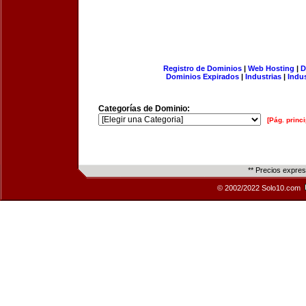
Registro de Dominios
|
Web Hosting
|
D
Dominios Expirados
|
Industrias
|
Indu
Categorías de Dominio:
[Pág. princi
** Precios expre
© 2002/2022 Solo10.com