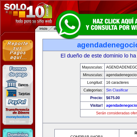
agendadenegoci
El dueño de este dominio lo ha
Mayusculas:
AGENDADENEGO
Minusculas:
agendadenegocio
Longitud:
16 caracteres
Categorias:
Sin Clasificar
Precio:
$675.00
Visitar!
agendadenegoci
Serán consideradas ofer
R