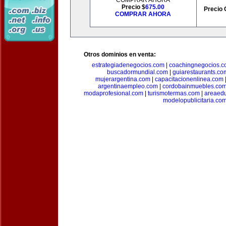
COMPRAR AHORA
Precio $
675.00
Precio 
COMPRAR AHORA
Otros dominios en venta:
estrategiadenegocios.com
|
coachingnegocios.
buscadormundial.com
|
guiarestaurants.co
mujerargentina.com
|
capacitacionenlinea.com
argentinaempleo.com
|
cordobainmuebles.co
modaprofesional.com
|
turismotermas.com
|
areaedu
modelopublicitaria.co