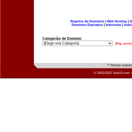
Registro de Dominios
|
Web Hosting
|
D
Dominios Expirados
|
Industrias
|
Indu
Categorías de Dominio:
[Pág. princi
** Precios expre
© 2002/2022 Solo10.com